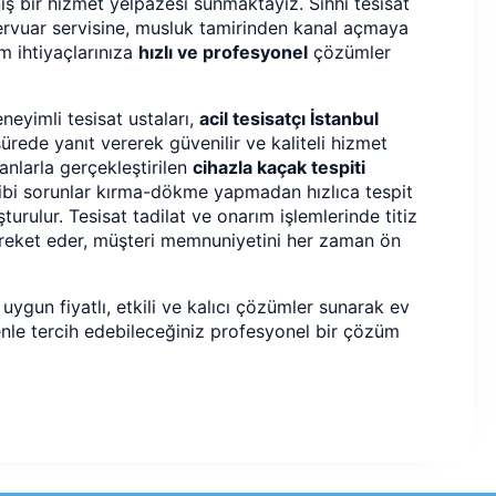
iş bir hizmet yelpazesi sunmaktayız. Sıhhi tesisat
rvuar servisine, musluk tamirinden kanal açmaya
üm ihtiyaçlarınıza
hızlı ve profesyonel
çözümler
neyimli tesisat ustaları,
acil tesisatçı İstanbul
sürede yanıt vererek güvenilir ve kaliteli hizmet
anlarla gerçekleştirilen
cihazla kaçak tespiti
ibi sorunlar kırma-dökme yapmadan hızlıca tespit
urulur. Tesisat tadilat ve onarım işlemlerinde titiz
areket eder, müşteri memnuniyetini her zaman ön
, uygun fiyatlı, etkili ve kalıcı çözümler sunarak ev
enle tercih edebileceğiniz profesyonel bir çözüm