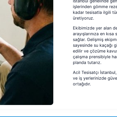
İstanbul genelinde gen
işlerinden gömme reze
kadar tesisatla ilgili t
üretiyoruz.
Ekibimizde yer alan de
arayışlarınıza en kısa 
sağlar. Gelişmiş ekipm
sayesinde su kaçağı g
edilir ve çözüme kavuşt
çalışma prensibiyle h
planda tutarız.
Acil Tesisatçı İstanbul
ve iş yerlerinizde güv
ortağıdır.