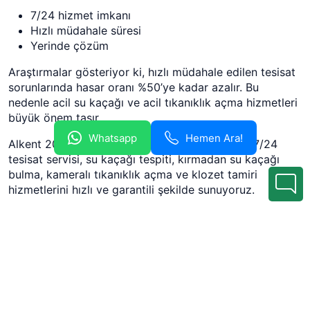
7/24 hizmet imkanı
Hızlı müdahale süresi
Yerinde çözüm
Araştırmalar gösteriyor ki, hızlı müdahale edilen tesisat
sorunlarında hasar oranı %50’ye kadar azalır. Bu
nedenle acil su kaçağı ve acil tıkanıklık açma hizmetleri
büyük önem taşır.
Whatsapp
Hemen Ara!
Alkent 2000 Mahallesi genelinde acil tesisatçı, 7/24
tesisat servisi, su kaçağı tespiti, kırmadan su kaçağı
bulma, kameralı tıkanıklık açma ve klozet tamiri
hizmetlerini hızlı ve garantili şekilde sunuyoruz.
Uygun Fiyatlı ve Garantili
Tesisatçı Seçimi
Doğru tesisatçı seçimi, uzun vadede hem maliyet hem
de kalite açısından belirleyici olur.