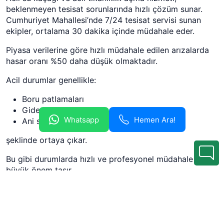
beklenmeyen tesisat sorunlarında hızlı çözüm sunar.
Cumhuriyet Mahallesi’nde 7/24 tesisat servisi sunan
ekipler, ortalama 30 dakika içinde müdahale eder.
Piyasa verilerine göre hızlı müdahale edilen arızalarda
hasar oranı %50 daha düşük olmaktadır.
Acil durumlar genellikle:
Boru patlamaları
Gider taşmaları
Whatsapp
Hemen Ara!
Ani su kaçakları
şeklinde ortaya çıkar.
Bu gibi durumlarda hızlı ve profesyonel müdahale
büyük önem taşır.
Uygun Fiyatlı ve Garantili
Tesisatçı Seçimi