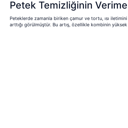
Petek Temizliğinin Verime 
Peteklerde zamanla biriken çamur ve tortu, ısı iletimin
arttığı görülmüştür. Bu artış, özellikle kombinin yükse
Petek Temizliği Sürecinde 
Sistemdeki su tamamen boşaltılır.
Kimyasal çözünürlüğü yüksek temizlik sıvısı sistem
Petekler ayrı ayrı dolaşımla temizlenir.
Temiz su ile durulama yapılır.
Koruyucu sıvı eklenerek tortu oluşumu yavaşlatılır.
Bu işlemler, kombinin ses yapmasını ve radyatörlerin h
Banyo Tesisatında En Sık 
Banyo tesisatı, nem oranının yüksek olması sebebiyle ar
kaçakları • Gider kokusu • Duş hattında basınç düşük