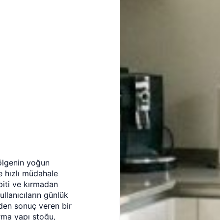
bölgenin yoğun
e hızlı müdahale
spiti ve kırmadan
llanıcıların günlük
en sonuç veren bir
arma yapı stoğu,