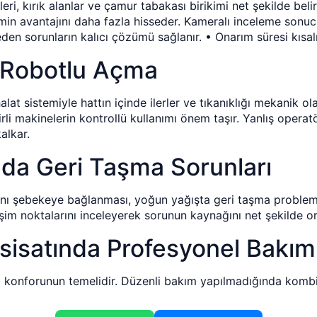
ri, kırık alanlar ve çamur tabakası birikimi net şekilde belir
in avantajını daha fazla hisseder. Kameralı inceleme sonucu
den sorunların kalıcı çözümü sağlanır. • Onarım süresi kısalı
 Robotlu Açma
halat sistemiyle hattın içinde ilerler ve tıkanıklığı mekanik
li makinelerin kontrollü kullanımı önem taşır. Yanlış operat
alkar.
nda Geri Taşma Sorunları
ynı şebekeye bağlanması, yoğun yağışta geri taşma problemin
eşim noktalarını inceleyerek sorunun kaynağını net şekilde or
sisatında Profesyonel Bakım
a konforunun temelidir. Düzenli bakım yapılmadığında kombi 