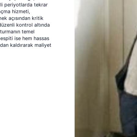
rli periyotlarda tekrar
açma hizmeti,
k açısından kritik
üzenli kontrol altında
şturmanın temel
tespiti ise hem hassas
adan kaldırarak maliyet