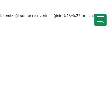
 temizliği sonrası ısı verimliliğinin %18–%27 arasında
unlar bulunur: • Batarya gövdesinde sızdırma • Sifon