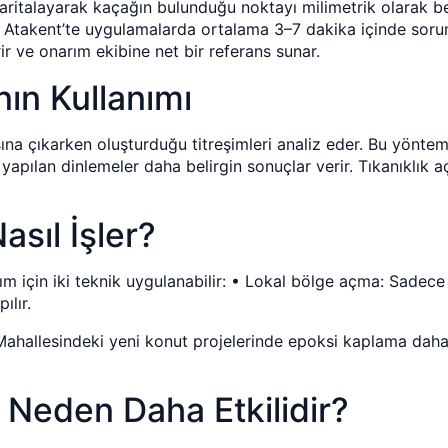
haritalayarak kaçağın bulunduğu noktayı milimetrik olarak beli
r. Atakent’te uygulamalarda ortalama 3–7 dakika içinde sorun
r ve onarım ekibine net bir referans sunar.
nın Kullanımı
şına çıkarken oluşturduğu titreşimleri analiz eder. Bu yönte
yapılan dinlemeler daha belirgin sonuçlar verir. Tıkanıklık aç
sıl İşler?
 için iki teknik uygulanabilir: • Lokal bölge açma: Sadece 
ılır.
Mahallesindeki yeni konut projelerinde epoksi kaplama daha 
i Neden Daha Etkilidir?