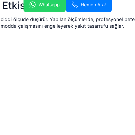
Etkisi
Whatsapp
Hemen Ara!
i ciddi ölçüde düşürür. Yapılan ölçümlerde, profesyonel petek
k modda çalışmasını engelleyerek yakıt tasarrufu sağlar.
Uygulanan Aşamalar
e gönderilir.
omojen ısıtmamasını büyük ölçüde ortadan kaldırır.
Görülen Arızalar
ızaya açık bir yapıdır. En sık bildirilen sorunlar arasında ş
lüğü