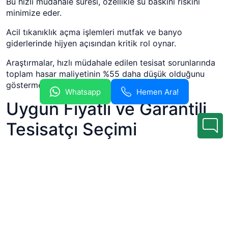
Bu hızlı müdahale süresi, özellikle su baskını riskini
minimize eder.
Acil tıkanıklık açma işlemleri mutfak ve banyo
giderlerinde hijyen açısından kritik rol oynar.
Araştırmalar, hızlı müdahale edilen tesisat sorunlarında
toplam hasar maliyetinin %55 daha düşük olduğunu
göstermektedir.
Whatsapp
Hemen Ara!
Uygun Fiyatlı ve Garantili
Tesisatçı Seçimi
Uygun fiyatlı ve garantili tesisatçı tercih etmek, uzun
vadeli çözüm elde etmek açısından önemlidir.
Profesyonel ekiplerle yapılan işlemler tekrar arıza riskini
minimuma indirir.
Sektör verilerine göre garanti sunan tesisat
hizmetlerinde müşteri memnuniyeti %80’in üzerindedir.